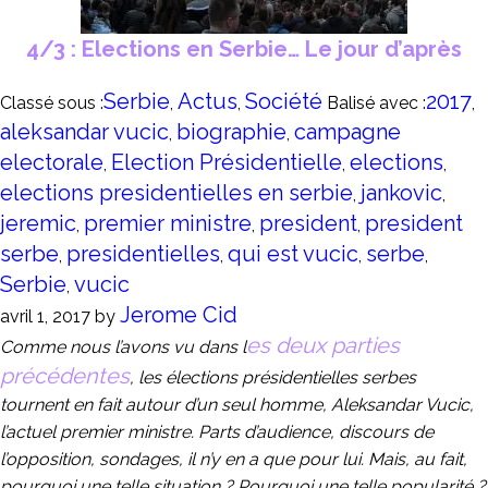
4/3 : Elections en Serbie… Le jour d’après
Serbie
Actus
Société
2017
Classé sous :
,
,
Balisé avec :
,
aleksandar vucic
biographie
campagne
,
,
electorale
Election Présidentielle
elections
,
,
,
elections presidentielles en serbie
jankovic
,
,
jeremic
premier ministre
president
president
,
,
,
serbe
presidentielles
qui est vucic
serbe
,
,
,
,
Serbie
vucic
,
Jerome Cid
avril 1, 2017
by
es deux parties
Comme nous l’avons vu dans l
précédentes
, les élections présidentielles serbes
tournent en fait autour d’un seul homme, Aleksandar Vucic,
l’actuel premier ministre. Parts d’audience, discours de
l’opposition, sondages, il n’y en a que pour lui. Mais, au fait,
pourquoi une telle situation ? Pourquoi une telle popularité ?