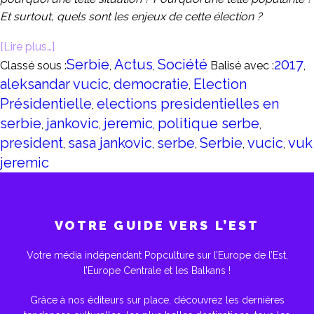
Et surtout, quels sont les enjeux de cette élection ?
[Lire plus…]
Serbie
Actus
Société
2017
Classé sous :
,
,
Balisé avec :
,
aleksandar vucic
democratie
Election
,
,
Présidentielle
elections presidentielles en
,
serbie
jankovic
jeremic
politique serbe
,
,
,
,
president
sasa jankovic
serbe
Serbie
vucic
vuk
,
,
,
,
,
jeremic
VOTRE GUIDE VERS L’EST
Votre média indépendant Popculture sur l’Europe de l’Est,
l’Europe Centrale et les Balkans !
Grâce à nos éditeurs sur place, découvrez les dernières