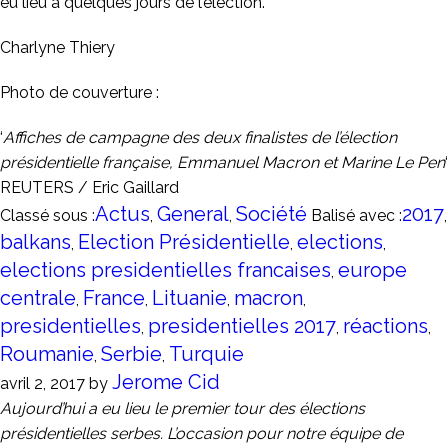
eu lieu à quelques jours de l’élection.
Charlyne Thiery
Photo de couverture :
‘
Affiches de campagne des deux finalistes de l’élection
présidentielle française, Emmanuel Macron et Marine Le Pen
‘
REUTERS / Eric Gaillard
Actus
General
Société
2017
Classé sous :
,
,
Balisé avec :
,
balkans
Election Présidentielle
elections
,
,
,
elections presidentielles francaises
europe
,
centrale
France
Lituanie
macron
,
,
,
,
presidentielles
presidentielles 2017
réactions
,
,
,
Roumanie
Serbie
Turquie
,
,
Jerome Cid
avril 2, 2017
by
Aujourd’hui a eu lieu le premier tour des élections
présidentielles serbes. L’occasion pour notre équipe de