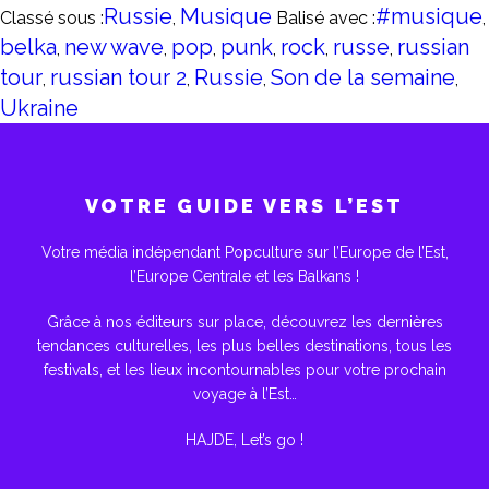
Russie
Musique
#musique
Classé sous :
,
Balisé avec :
,
belka
new wave
pop
punk
rock
russe
russian
,
,
,
,
,
,
tour
russian tour 2
Russie
Son de la semaine
,
,
,
,
Ukraine
VOTRE GUIDE VERS L’EST
Votre média indépendant Popculture sur l’Europe de l’Est,
l’Europe Centrale et les Balkans !
Grâce à nos éditeurs sur place, découvrez les dernières
tendances culturelles, les plus belles destinations, tous les
festivals, et les lieux incontournables pour votre prochain
voyage à l’Est…
HAJDE, Let’s go !